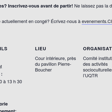
Ne laissez pas la d
s? Inscrivez-vous avant de partir!
ue actuellement en congé? Écrivez-nous à
evenements.C
ILS
LIEU
ORGANISA
Cour intérieure, près
Comité institut
du pavillon Pierre-
des activités
t
Boucher
socioculturell
 :
l’UQTR
0 à 13 h 30
orie
nement: