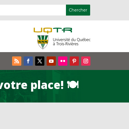
otre place! 🍽️