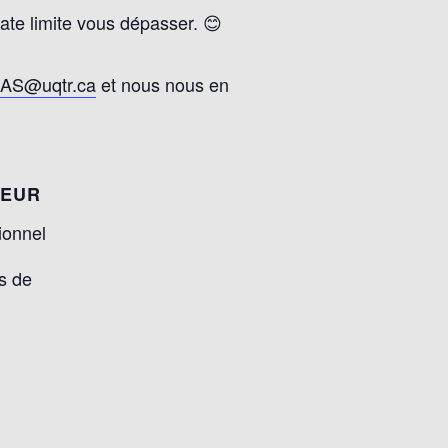
ate limite vous dépasser. 😊
IAS@uqtr.ca
et nous nous en
TEUR
ionnel
es de