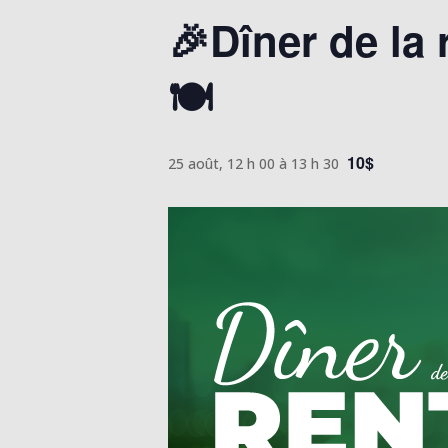
🎉Dîner de la
🍽️
10$
25 août, 12 h 00
à
13 h 30