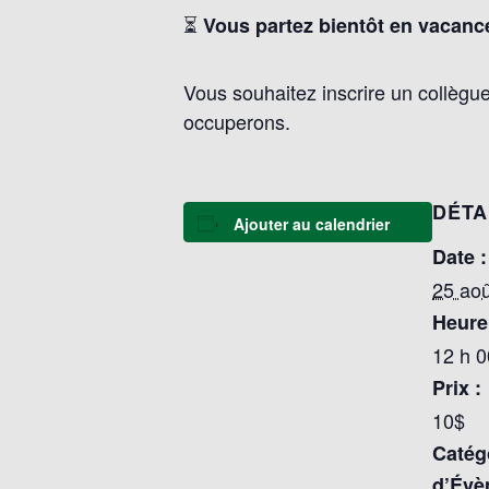
⏳
Vous partez bientôt en vacance
Vous souhaitez inscrire un collèg
occuperons.
DÉTA
Ajouter au calendrier
Date :
25 aoû
Heure
12 h 0
Prix :
10$
Catég
d’Évè