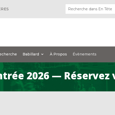
ÈRES
echerche
Babillard
À Propos
Évènements
ntrée 2026 — Réservez v