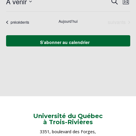
Reche
À venir
Recherche
Liste
de
et
Sélectionnez
vu
naviga
une
Év
Évènements
Aujourd’hui
suivants
Évènements
précédents
de
date.
vues
Évène
S’abonner au calendrier
Université du Québec
à Trois-Rivières
3351, boulevard des Forges,