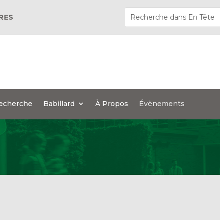
ÈRES
echerche
Babillard
À Propos
Évènements