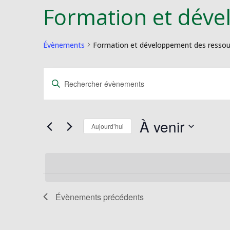
Formation et dév
Évènements
Formation et développement des resso
Évènements
Recherche
Saisir
et
mot-
navigation
clé.
de
Rechercher
À venir
vues
Évènements
Aujourd’hui
Évènements
par
Sélectionnez
mot-
une
clé.
date.
Évènements
précédents