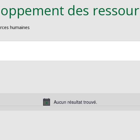
eloppement des ressou
urces humaines
Aucun résultat trouvé.
Notice