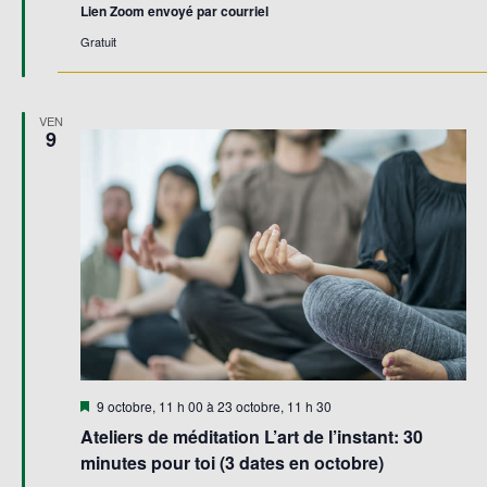
Lien Zoom envoyé par courriel
Gratuit
VEN
9
Mis
9 octobre, 11 h 00
à
23 octobre, 11 h 30
en
Ateliers de méditation L’art de l’instant: 30
avant
minutes pour toi (3 dates en octobre)