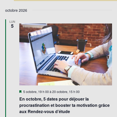
octobre 2026
LUN
5
Mis
5 octobre, 19 h 00
à
20 octobre, 15 h 00
en
En octobre, 5 dates pour déjouer la
avant
procrastination et booster ta motivation grâce
aux Rendez-vous d’étude