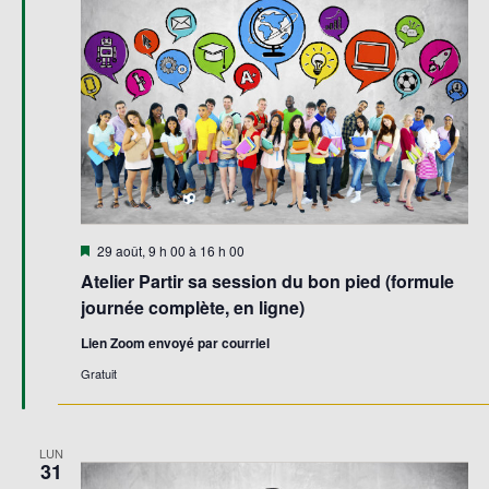
Évène
Mis
29 août, 9 h 00
à
16 h 00
en
Atelier Partir sa session du bon pied (formule
avant
journée complète, en ligne)
Lien Zoom envoyé par courriel
Gratuit
LUN
31