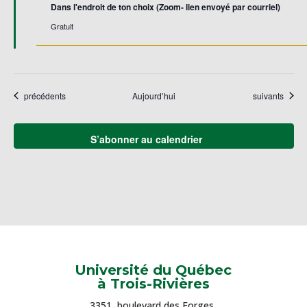
Dans l'endroit de ton choix (Zoom- lien envoyé par courriel)
Gratuit
Évènements
Évènements
précédents
Aujourd’hui
suivants
S’abonner au calendrier
Université du Québec
à Trois-Rivières
3351, boulevard des Forges,