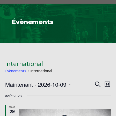
Évènements
International
Évènements
International
Évènements
Reche
Na
Maintenant
 - 
2026-10-09
Recherche
Liste
de
et
Sélectionnez
vu
naviga
août 2026
une
Év
de
date.
SAM
vues
29