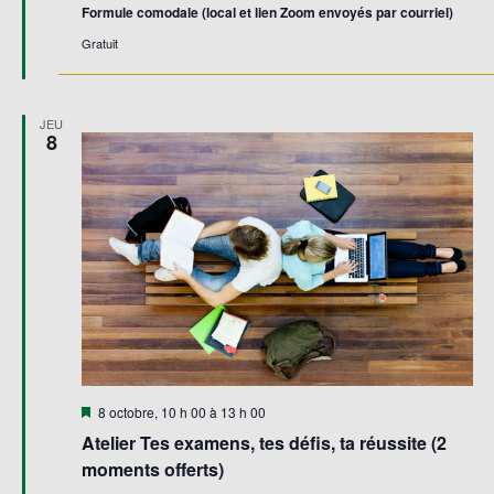
Formule comodale (local et lien Zoom envoyés par courriel)
Gratuit
JEU
8
Mis
8 octobre, 10 h 00
à
13 h 00
en
Atelier Tes examens, tes défis, ta réussite (2
avant
moments offerts)