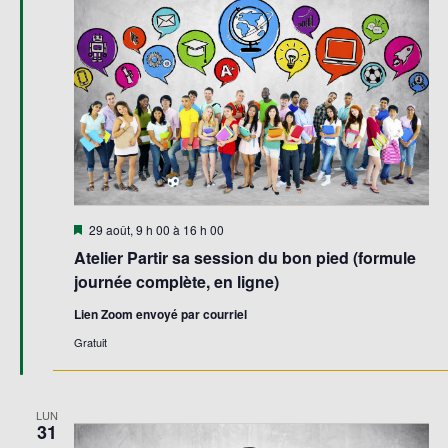
Évène
Mis
29 août, 9 h 00
à
16 h 00
en
Atelier Partir sa session du bon pied (formule
avant
journée complète, en ligne)
Lien Zoom envoyé par courriel
Gratuit
LUN
31