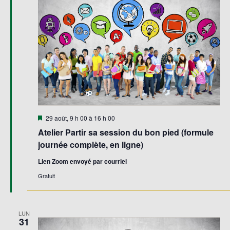
Évène
Mis
29 août, 9 h 00
à
16 h 00
en
Atelier Partir sa session du bon pied (formule
avant
journée complète, en ligne)
Lien Zoom envoyé par courriel
Gratuit
LUN
31