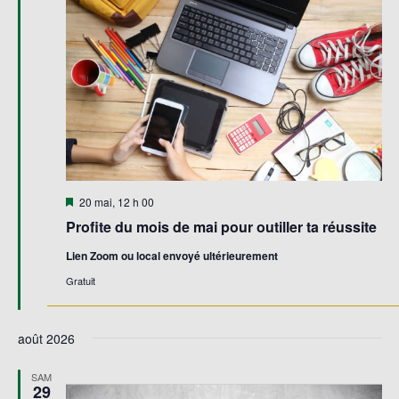
Évène
Mis
20 mai, 12 h 00
en
Profite du mois de mai pour outiller ta réussite
avant
Lien Zoom ou local envoyé ultérieurement
Gratuit
août 2026
SAM
29