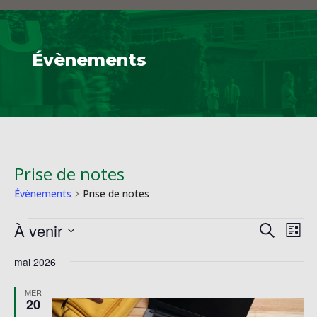
Évènements
Prise de notes
Évènements
Prise de notes
Évènements
Reche
Na
À venir
Recherche
Liste
de
et
Sélectionnez
vu
naviga
mai 2026
une
Év
de
date.
MER
vues
20