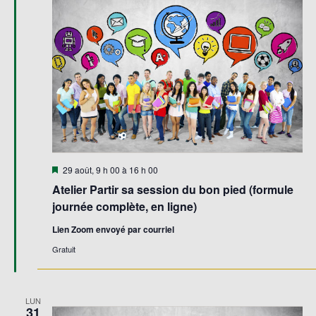
Mis
29 août, 9 h 00
à
16 h 00
en
Atelier Partir sa session du bon pied (formule
avant
journée complète, en ligne)
Lien Zoom envoyé par courriel
Gratuit
LUN
31