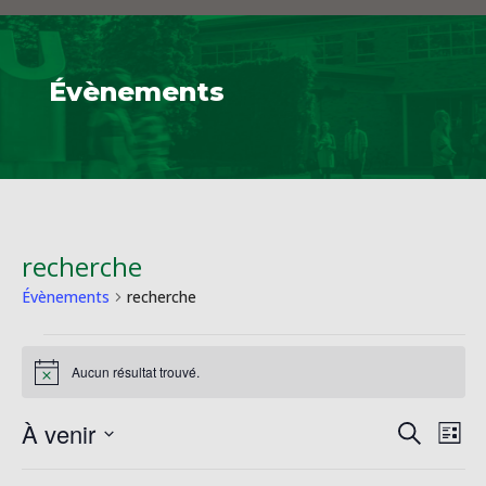
Évènements
recherche
Évènements
recherche
Évènements
Aucun résultat trouvé.
Notice
Reche
Na
À venir
Recherche
Liste
de
et
Sélectionnez
vu