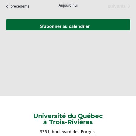
naviga
une
Év
Évènements
Aujourd’hui
suivants
Évènements
précédents
de
date.
vues
Évène
S’abonner au calendrier
Université du Québec
à Trois-Rivières
3351, boulevard des Forges,