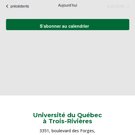
naviga
une
Év
Évènements
Aujourd’hui
suivants
Évènements
précédents
de
date.
vues
Évène
S’abonner au calendrier
Université du Québec
à Trois-Rivières
3351, boulevard des Forges,