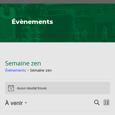
Évènements
Semaine zen
Évènements
Semaine zen
Évènements
Aucun résultat trouvé.
Notice
Reche
Na
À venir
Recherche
Liste
de
et
Sélectionnez
vu