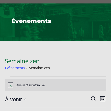
Évènements
Semaine zen
Évènements
Semaine zen
Évènements
Aucun résultat trouvé.
Notice
Reche
Na
À venir
Recherche
Liste
de
et
Sélectionnez
vu