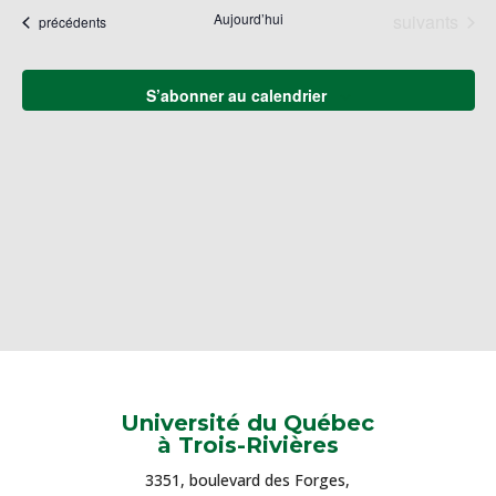
naviga
une
Év
Évènements
Aujourd’hui
suivants
Évènements
précédents
de
date.
vues
Évène
S’abonner au calendrier
Université du Québec
à Trois-Rivières
3351, boulevard des Forges,