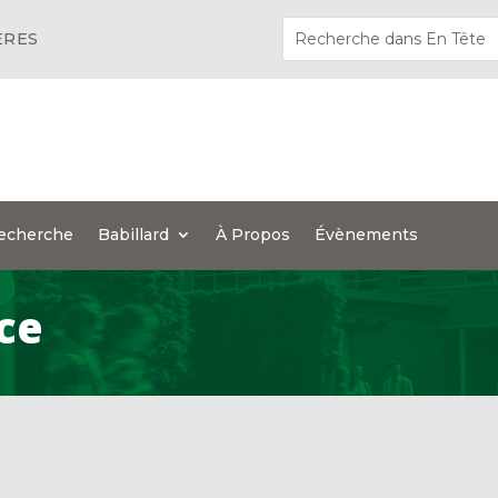
ÈRES
echerche
Babillard
À Propos
Évènements
ce