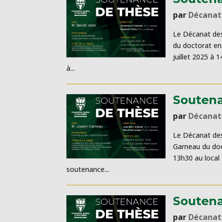
par
Décanat
Le Décanat des
du doctorat en 
juillet 2025 à 1
à...
Soutena
par
Décanat
Le Décanat des
Garneau du doct
13h30 au local 
soutenance...
Soutena
par
Décanat