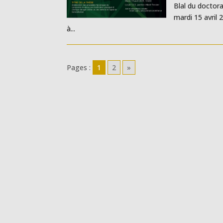
Blal du doctora
mardi 15 avril 
à...
Pages :
1
2
»