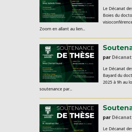
Le Décanat des
Boies du doctor
visioconférence
Zoom en allant au lien...
Soutena
par
Décanat
Le Décanat de
Bayard du docto
2025 à 9h au loc
soutenance par...
Soutena
par
Décanat
Le Décanat des