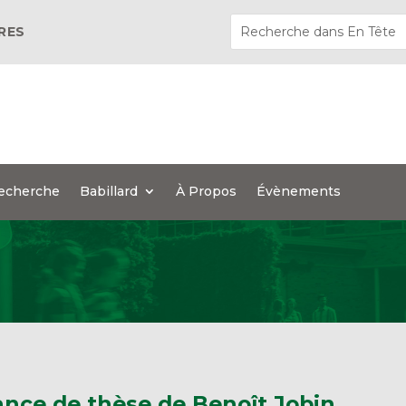
ÈRES
echerche
Babillard
À Propos
Évènements
nce de thèse de Benoît Jobin