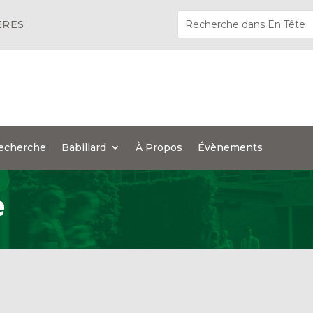
ÈRES
echerche
Babillard
À Propos
Évènements
e