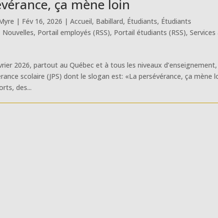
évérance, ça mène loin
Myre
|
Fév 16, 2026
|
Accueil
,
Babillard
,
Étudiants
,
Étudiants
,
Nouvelles
,
Portail employés (RSS)
,
Portail étudiants (RSS)
,
Services
vrier 2026, partout au Québec et à tous les niveaux d’enseignement,
érance scolaire (JPS) dont le slogan est: «La persévérance, ça mène l
rts, des...