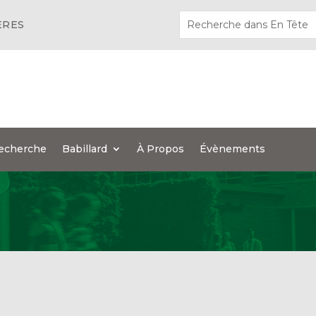
ÈRES
echerche
Babillard
À Propos
Évènements