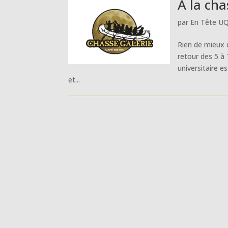
À la cha
par
En Tête U
Rien de mieux 
retour des 5 à
universitaire e
et...