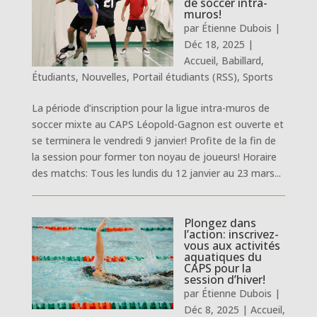
de soccer intra-
muros!
par
Étienne Dubois
|
Déc 18, 2025
|
Accueil
,
Babillard
,
Étudiants
,
Nouvelles
,
Portail étudiants (RSS)
,
Sports
La période d’inscription pour la ligue intra-muros de
soccer mixte au CAPS Léopold-Gagnon est ouverte et
se terminera le vendredi 9 janvier! Profite de la fin de
la session pour former ton noyau de joueurs! Horaire
des matchs: Tous les lundis du 12 janvier au 23 mars...
Plongez dans
l’action: inscrivez-
vous aux activités
aquatiques du
CAPS pour la
session d’hiver!
par
Étienne Dubois
|
Déc 8, 2025
|
Accueil
,