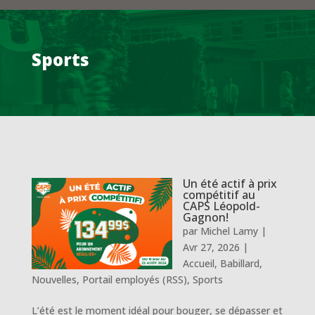
Sports
Un été actif à prix
compétitif au
CAPS Léopold-
Gagnon!
par
Michel Lamy
|
Avr 27, 2026
|
Accueil
,
Babillard
,
Nouvelles
,
Portail employés (RSS)
,
Sports
L’été est le moment idéal pour bouger, se dépasser et