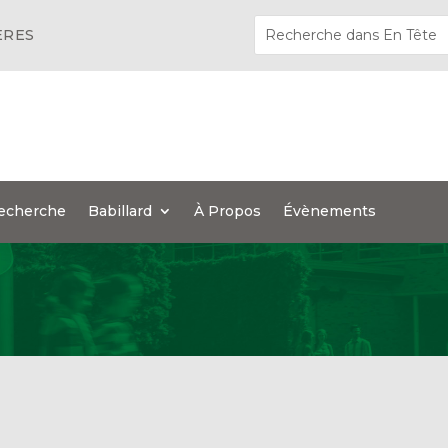
ÈRES
echerche
Babillard
À Propos
Évènements