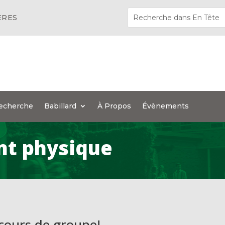
ÈRES
echerche
Babillard
À Propos
Évènements
nt physique
 cours de groupe!