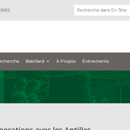
ÈRES
echerche
Babillard
À Propos
Évènements
borations avec les Antilles