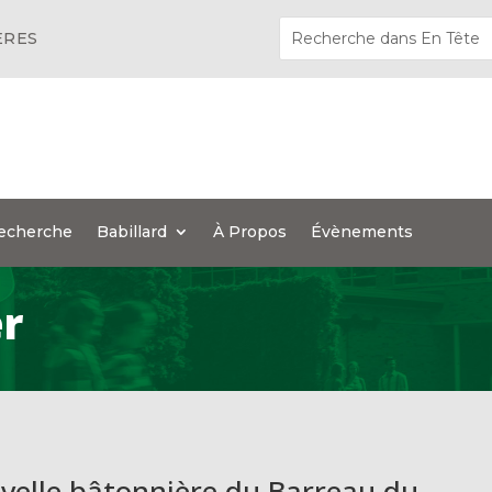
ÈRES
echerche
Babillard
À Propos
Évènements
r
elle bâtonnière du Barreau du