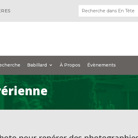
ÈRES
echerche
Babillard
À Propos
Évènements
rérienne
oto pour repérer des photographie