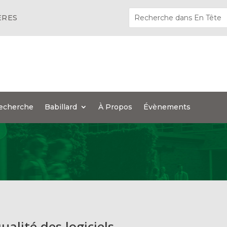
ÈRES
echerche
Babillard
À Propos
Évènements
ualité des logiciels