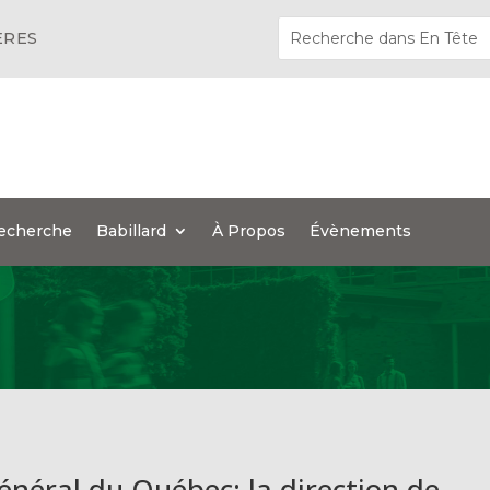
ÈRES
echerche
Babillard
À Propos
Évènements
énéral du Québec: la direction de