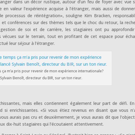
nger dans un décor rustique, autour d’un feu de foyer avec vue s
e en valeur l’expérience acquise à l’étranger, mais aussi de donne
er le processus de réintégration», souligne Kim Bracken, responsab
s et conférences sur des thèmes tels que le choc du retour, la rech
 gestion de soi et de carrière, les stagiaires ont pu approfondir
s vécues sur le terrain, tout en profitant de cet espace pour éch
ctué leur séjour à l’étranger.
ça m’a pris pour revenir de mon expérience internationale?
Sylvain Benoît, directeur du BIR, sur un ton rieur.
chissantes, mais elles contiennent également leur part de défi. En 
nd si enrichissantes. «Si vous étiez revenus en disant que vous n’
us aurais pas cru et deuxièmement, je vous aurais dit que l’objecti
x dix-huit stagiaires qui l’écoutaient attentivement.