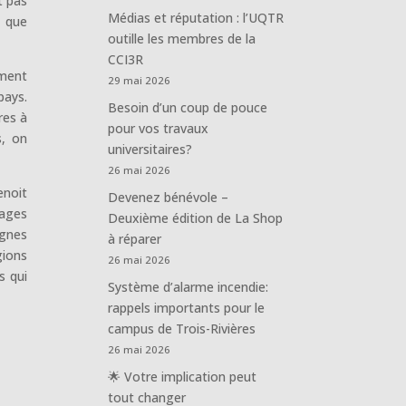
t pas
Médias et réputation : l’UQTR
t que
outille les membres de la
CCI3R
ement
29 mai 2026
pays.
Besoin d’un coup de pouce
res à
pour vos travaux
s, on
universitaires?
26 mai 2026
enoit
Devenez bénévole –
tages
Deuxième édition de La Shop
agnes
à réparer
gions
26 mai 2026
s qui
Système d’alarme incendie:
rappels importants pour le
campus de Trois-Rivières
26 mai 2026
🌟 Votre implication peut
tout changer