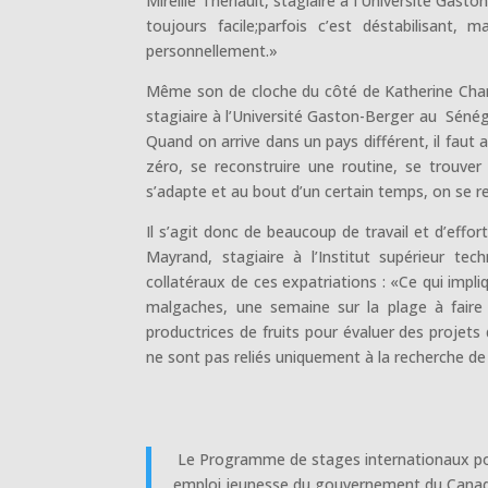
Mireille Thériault, stagiaire à l’Université Gast
toujours facile;parfois c’est déstabilisant, 
personnellement.»
Même son de cloche du côté de Katherine Cha
stagiaire à l’Université Gaston-Berger au Sénégal
Quand on arrive dans un pays différent, il faut 
zéro, se reconstruire une routine, se trouv
s’adapte et au bout d’un certain temps, on se r
Il s’agit donc de beaucoup de travail et d’eff
Mayrand, stagiaire à l’Institut supérieur t
collatéraux de ces expatriations : «Ce qui imp
malgaches, une semaine sur la plage à fair
productrices de fruits pour évaluer des projets
ne sont pas reliés uniquement à la recherche d
Le Programme de stages internationaux pour 
emploi jeunesse du gouvernement du Canada,