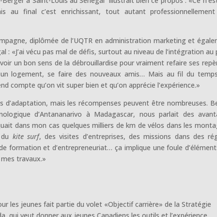
on-Berger à Saint-Louis au Sénégal illustrait bien ce propos : «Ce n’es
mais au final c’est enrichissant, tout autant professionnellemen
mpagne, diplômée de l’UQTR en administration marketing et égal
 : «J’ai vécu pas mal de défis, surtout au niveau de l’intégration au 
avoir un bon sens de la débrouillardise pour vraiment refaire ses repè
er un logement, se faire des nouveaux amis… Mais au fil du temp
end compte qu’on vit super bien et qu’on apprécie l’expérience.»
orts d’adaptation, mais les récompenses peuvent être nombreuses. B
echnologique d’Antananarivo à Madagascar, nous parlait des avan
liquait dans mon cas quelques milliers de km de vélos dans les mont
e du
kite surf
, des visites d’entreprises, des missions dans des ré
 de formation et d’entrepreneuriat… ça implique une foule d’élément
e mes travaux.»
les jeunes fait partie du volet «Objectif carrière» de la Stratégie
 qui veut donner aux jeunes Canadiens les outils et l’expérience