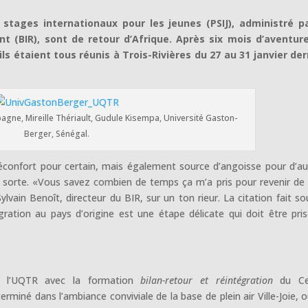
stages internationaux pour les jeunes (PSIJ), administré pa
nt (BIR), sont de retour d’Afrique. Après six mois d’aventur
s étaient tous réunis à Trois-Rivières du 27 au 31 janvier der
gne, Mireille Thériault, Gudule Kisempa, Université Gaston-
Berger, Sénégal.
réconfort pour certain, mais également source d’angoisse pour d’au
a sorte. «Vous savez combien de temps ça m’a pris pour revenir d
lvain Benoît, directeur du BIR, sur un ton rieur. La citation fait sou
ration au pays d’origine est une étape délicate qui doit être pri
 l’UQTR avec la formation
bilan-retour et
réintégration
du Ce
 terminé dans l’ambiance conviviale de la base de plein air Ville-Joie, o