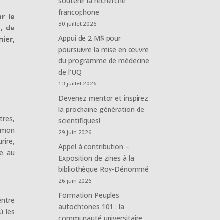
soutenir la recherche
francophone
r le
30 juillet 2026
e, de
Appui de 2 M$ pour
nier,
poursuivre la mise en œuvre
du programme de médecine
de l’UQ
13 juillet 2026
Devenez mentor et inspirez
la prochaine génération de
tres,
scientifiques!
e mon
29 juin 2026
rire,
Appel à contribution –
se au
Exposition de zines à la
bibliothèque Roy-Dénommé
26 juin 2026
Formation Peuples
ntre
autochtones 101 : la
ù les
communauté universitaire