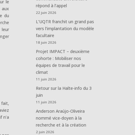
ur le
répond à l’appel
r aux
22 juin 2026
le du
L’UQTR franchit un grand pas
erche
vers l’implantation du modèle
 leur
facultaire
anger
18 juin 2026
Projet IMPACT – deuxième
cohorte : Mobiliser nos
équipes de travail pour le
climat
11 juin 2026
Retour sur la Halte-info du 3
juin
11 juin 2026
fait,
aviez
Anderson Araújo-Oliveira
f n’a
nommé vice-doyen à la
recherche et à la création
2 juin 2026