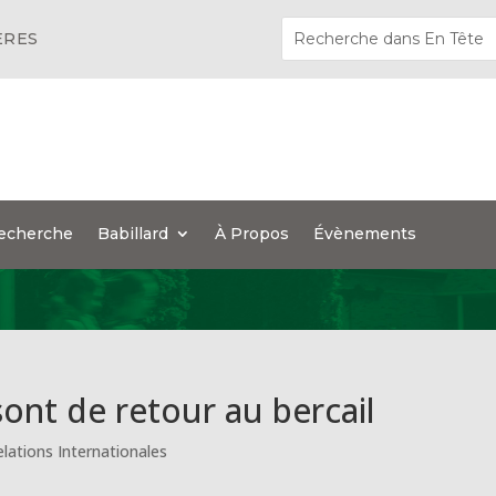
ÈRES
echerche
Babillard
À Propos
Évènements
sont de retour au bercail
elations Internationales