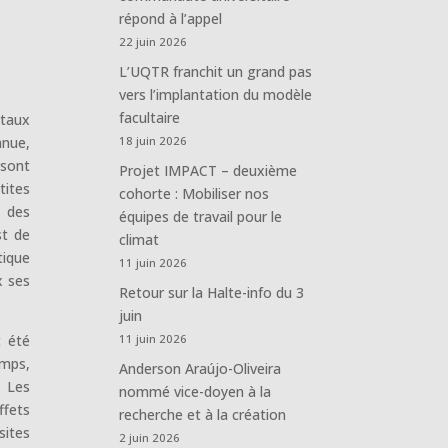
répond à l’appel
22 juin 2026
L’UQTR franchit un grand pas
vers l’implantation du modèle
facultaire
étaux
nnue,
18 juin 2026
 sont
Projet IMPACT – deuxième
tites
cohorte : Mobiliser nos
n des
équipes de travail pour le
st de
climat
tique
11 juin 2026
x ses
Retour sur la Halte-info du 3
juin
t été
11 juin 2026
emps,
Anderson Araújo-Oliveira
. Les
nommé vice-doyen à la
ffets
recherche et à la création
sites
2 juin 2026