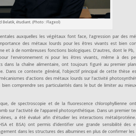
Belatik, étudiant. (Photo : Flageol)
ntales auxquelles les végétaux font face, l’agression par des m
importance des métaux lourds pour les êtres vivants est bien co
me et à de nombreuses fonctions biologiques. D’autres, dont le Pb,
pour l’environnement ni pour les êtres vivants, même à des pe
s dans la chaîne alimentaire, ont toujours figuré au premier pla
ie. Dans ce contexte général, l’objectif principal de cette thèse e
mécanismes d’actions des métaux lourds sur l’activité photosynthé
à bien comprendre ses particularités dans le but de limiter au mieu
ue, de spectroscopie et de la fluorescence chlorophyllienne on
plomb sur l’activité de l’appareil photosynthétique. Dans un premier t
otéines, a été évalué afin d’étudier les interactions métal/protéine
SA et BSA) ont permis d’identifier une grande sensibilité des e
ngement dans les structures des albumines en plus de confirmer les 