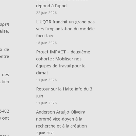
répond à l’appel
22 juin 2026
L’UQTR franchit un grand pas
 open
vers l’implantation du modèle
lité,
facultaire
18 juin 2026
ux de
Projet IMPACT – deuxième
entre
cohorte : Mobiliser nos
équipes de travail pour le
climat
 des
11 juin 2026
utien
Retour sur la Halte-info du 3
juin
11 juin 2026
 6402
Anderson Araújo-Oliveira
s ont
nommé vice-doyen à la
recherche et à la création
2 juin 2026