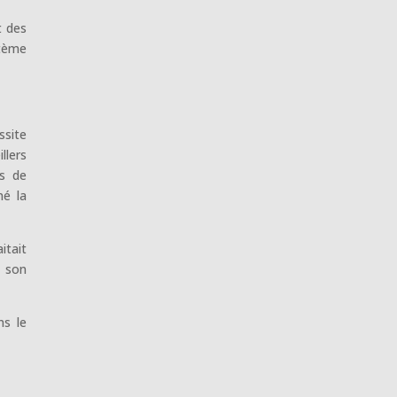
t des
stème
ssite
llers
ls de
né la
itait
t son
ns le