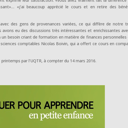
t exprimé leur satisfaction: «vous avez vraiment fait la différence
ssant»… «j’ai beaucoup apprécié le cours et en retire des béné
vec des gens de provenances variées, ce qui diffère de notre tr
s avons eu des discussions très intéressantes et enrichissantes ave
 a un besoin criant de formation en matière de finances personnelles
 sciences comptables Nicolas Boivin, qui a offert ce cours en comp
 printemps par l’UQTR, à compter du 14 mars 2016.