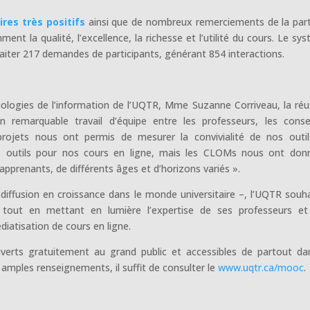
es très positifs
ainsi que de nombreux remerciements de la par
t la qualité, l’excellence, la richesse et l’utilité du cours. Le sy
iter 217 demandes de participants, générant 854 interactions.
hnologies de l’information de l’UQTR, Mme Suzanne Corriveau, la réu
remarquable travail d’équipe entre les professeurs, les consei
projets nous ont permis de mesurer la convivialité de nos outi
es outils pour nos cours en ligne, mais les CLOMs nous ont don
’apprenants, de différents âges et d’horizons variés ».
ffusion en croissance dans le monde universitaire –, l’UQTR souha
 tout en mettant en lumière l’expertise de ses professeurs e
atisation de cours en ligne.
rts gratuitement au grand public et accessibles de partout da
 amples renseignements, il suffit de consulter le
www.uqtr.ca/mooc
.