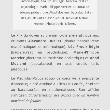
informatique, Léa Proulx-Bégin, baccalauréat en
psychologie, Marie-Philippe Mercier, doctorat en
médecine podiatrique, Ahad Moslemi, baccalauréat en
arts visuels (arts plastiques) et Daniel Mc Mahon,
recteur. (Photo Daniel Jalbert).
Le Prix du doyen au premier cycle a été attribué aux
étudiants
Alexandre Ouellet
(double baccalauréat:
mathématiques et informatique),
Léa Proulx-Bégin
(baccalauréat en psychologie),
Marie-Philippe
Mercier
(doctorat en médecine podiatrique) et
Ahad
Moslemi
(baccalauréat en arts visuels (arts
plastiques).
Le Prix Julian-Gruda (Coup de cœur de la présidente
d’honneur) a été attribué à Julien De Carufel, étudiant
au baccalauréat en mathématiques. Son affiche
s’intitulait
Caractérisation des arbres avec un nombre
maximal de feuilles
.
En terminant, mentionnons que la Coopsco de l’UQTR