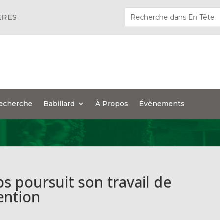
ÈRES
echerche
Babillard
À Propos
Évènements
ps poursuit son travail de
ention