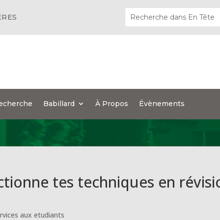
ÈRES
echerche
Babillard
À Propos
Évènements
ctionne tes techniques en révisi
rvices aux etudiants