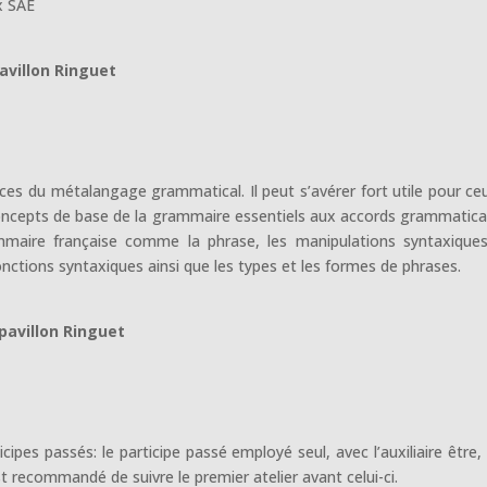
x SAE
pavillon Ringuet
ces du métalangage grammatical. Il peut s’avérer fort utile pour ce
concepts de base de la grammaire essentiels aux accords grammaticau
maire française comme la phrase, les manipulations syntaxiques
nctions syntaxiques ainsi que les types et les formes de phrases.
 pavillon Ringuet
ticipes passés: le participe passé employé seul, avec l’auxiliaire être,
est recommandé de suivre le premier atelier avant celui-ci.