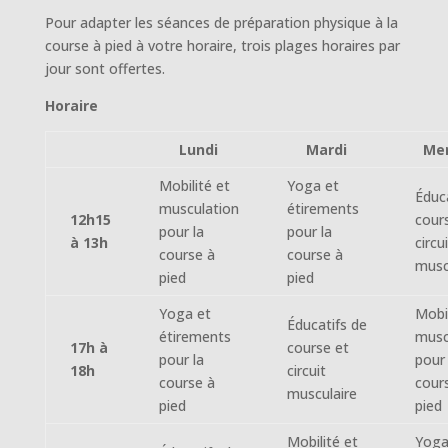
Pour adapter les séances de préparation physique à la
course à pied à votre horaire, trois plages horaires par
jour sont offertes.
Horaire
Lundi
Mardi
Mer
Mobilité et
Yoga et
Éduc
musculation
étirements
12h15
cour
pour la
pour la
à 13h
circu
course à
course à
musc
pied
pied
Yoga et
Mobil
Éducatifs de
étirements
musc
17h à
course et
pour la
pour 
18h
circuit
course à
cour
musculaire
pied
pied
Mobilité et
Yoga