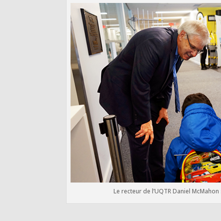
Le recteur de l’UQTR Daniel McMahon s