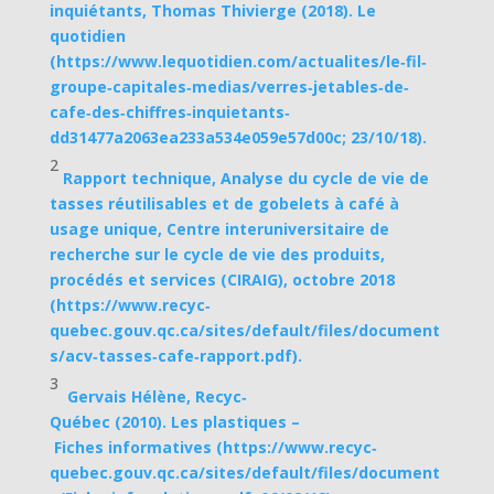
inquiétants, Thomas Thivierge (2018). Le
quotidien
(https://www.lequotidien.com/actualites/le‐fil‐
groupe‐capitales‐medias/verres‐jetables‐de‐
cafe‐des‐chiffres‐inquietants‐
dd31477a2063ea233a534e059e57d00c; 23/10/18).
2
Rapport technique, Analyse du cycle de vie de
tasses réutilisables et de gobelets à café à
usage unique, Centre interuniversitaire de
recherche sur le cycle de vie des produits,
procédés et services (CIRAIG), octobre 2018
(https://www.recyc‐
quebec.gouv.qc.ca/sites/default/files/document
s/acv‐tasses‐cafe‐rapport.pdf).
3
Gervais Hélène, Recyc‐
Québec (2010). Les plastiques –
Fiches informatives (https://www.recyc‐
quebec.gouv.qc.ca/sites/default/files/document