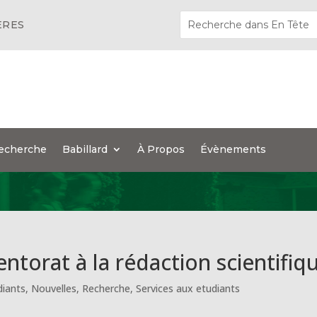
ÈRES
echerche
Babillard
À Propos
Évènements
entorat à la rédaction scientifiq
diants
,
Nouvelles
,
Recherche
,
Services aux etudiants