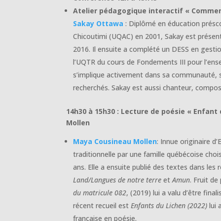
Atelier pédagogique interactif « Commen
Sakay Ottawa
: Diplômé en éducation présco
Chicoutimi (UQAC) en 2001, Sakay est présen
2016. Il ensuite a complété un DESS en gestio
l’UQTR du cours de Fondements III pour l’ense
s’implique activement dans sa communauté, sur
recherchés. Sakay est aussi chanteur, compos
14h30 à 15h30 : Lecture de poésie « Enfant 
Mollen
Maya Cousineau Mollen
: Innue originaire 
traditionnelle par une famille québécoise chois
ans. Elle a ensuite publié des textes dans les
Land/Langues de notre terre
et
Amun
. Fruit d
du matricule 082
, (2019) lui a valu d’être fi
récent recueil est
Enfants du Lichen (2022)
lui
française en poésie.