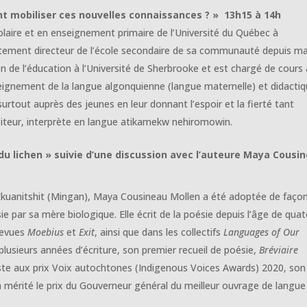
t mobiliser ces nouvelles connaissances ? » 13h15 à 14h
laire et en enseignement primaire de l’Université du Québec à
tement directeur de l’école secondaire de sa communauté depuis m
n de l’éducation à l’Université de Sherbrooke et est chargé de cours 
ignement de la langue algonquienne (langue maternelle) et didactiqu
tout auprès des jeunes en leur donnant l’espoir et la fierté tant
iteur, interprète en langue atikamekw nehiromowin.
du lichen » suivie d’une discussion avec l’auteure Maya Cousi
d’Ekuanitshit (Mingan), Maya Cousineau Mollen a été adoptée de faço
ie par sa mère biologique. Elle écrit de la poésie depuis l’âge de qua
 revues
Moebius
et
Exit
, ainsi que dans les collectifs
Languages of Our
e plusieurs années d’écriture, son premier recueil de poésie,
Bréviaire
naliste aux prix Voix autochtones (Indigenous Voices Awards) 2020, son
 a mérité le prix du Gouverneur général du meilleur ouvrage de langue