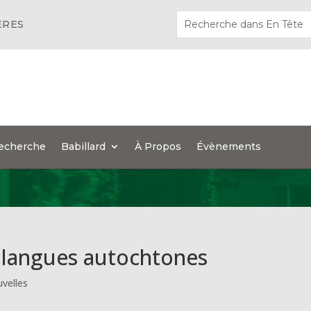
ÈRES
echerche
Babillard
À Propos
Évènements
s langues autochtones
velles