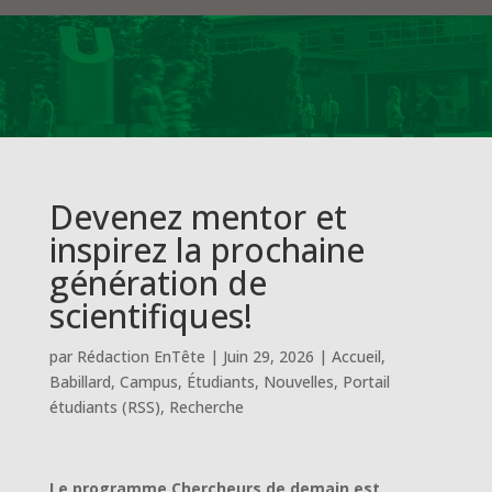
Devenez mentor et
inspirez la prochaine
génération de
scientifiques!
par
Rédaction EnTête
|
Juin 29, 2026
|
Accueil
,
Babillard
,
Campus
,
Étudiants
,
Nouvelles
,
Portail
étudiants (RSS)
,
Recherche
Le programme Chercheurs de demain est