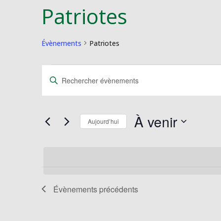
Patriotes
Évènements
Patriotes
Évènements
Recherche
Saisir
et
mot-
navigation
clé.
de
Rechercher
À venir
vues
Évènements
Aujourd’hui
Évènements
par
Sélectionnez
mot-
une
clé.
date.
Évènements
précédents