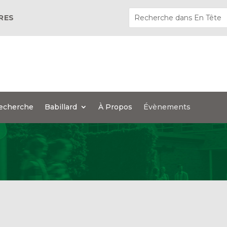
ÈRES
echerche
Babillard
À Propos
Évènements