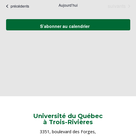
naviga
une
Év
Évènements
Aujourd’hui
suivants
Évènements
précédents
de
date.
vues
Évène
S’abonner au calendrier
Université du Québec
à Trois-Rivières
3351, boulevard des Forges,