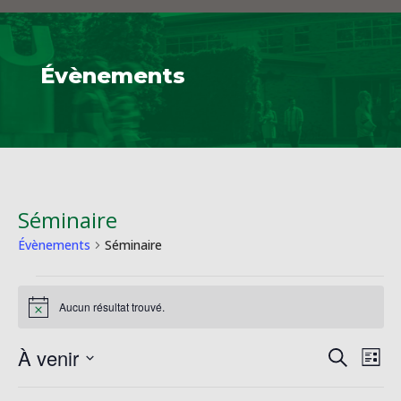
Évènements
Séminaire
Évènements
Séminaire
Évènements
Aucun résultat trouvé.
Notice
Reche
Na
À venir
Recherche
Liste
de
et
Sélectionnez
vu