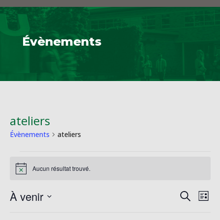
Évènements
ateliers
Évènements
ateliers
Évènements
Aucun résultat trouvé.
Notice
Reche
Na
À venir
Recherche
Liste
de
et
Sélectionnez
vu