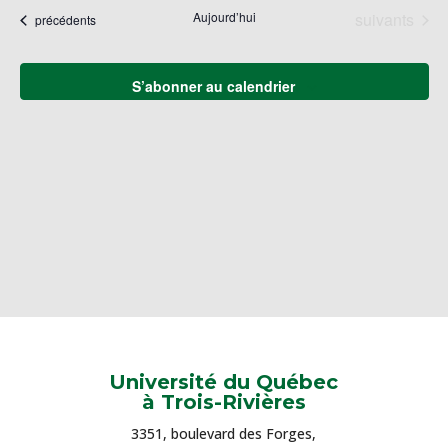
naviga
une
Év
Évènements
Aujourd’hui
suivants
Évènements
précédents
de
date.
vues
Évène
S’abonner au calendrier
Université du Québec
à Trois-Rivières
3351, boulevard des Forges,