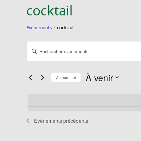
cocktail
Évènements
cocktail
Évènements
Recherche
Saisir
et
mot-
navigation
clé.
de
Rechercher
À venir
vues
Évènements
Aujourd’hui
Évènements
par
Sélectionnez
mot-
une
clé.
date.
Évènements
précédents