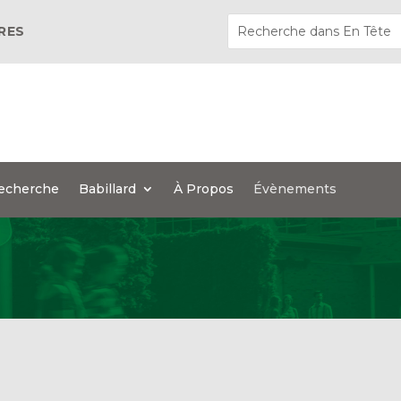
ÈRES
echerche
Babillard
À Propos
Évènements