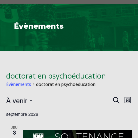
Évènements
doctorat en psychoéducation
Évènements
doctorat en psychoéducation
Évènements
Reche
Na
À venir
Recherche
Liste
de
et
Sélectionnez
vu
naviga
septembre 2026
une
Év
de
date.
JEU
vues
3