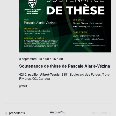
Évène
3 septembre, 13 h 00
à
16 h 30
Soutenance de thèse de Pascale Alarie-Vézina
4210, pavillon Albert-Tessier
3351 Boulevard des Forges, Trois-
Rivières, QC, Canada
gratuit
Évènements
Aujourd’hui
suivants
Évènements
précédents