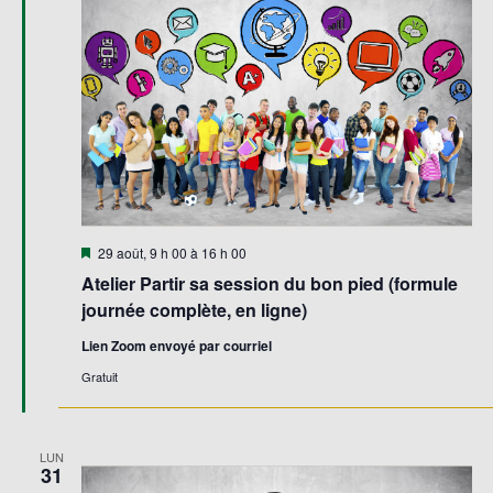
Évène
Mis
29 août, 9 h 00
à
16 h 00
en
Atelier Partir sa session du bon pied (formule
avant
journée complète, en ligne)
Lien Zoom envoyé par courriel
Gratuit
LUN
31