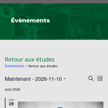
Évènements
Retour aux études
Évènements
Retour aux études
Évènements
Reche
Na
Maintenant
 - 
2026-11-10
Recherche
Liste
de
et
Sélectionnez
vu
naviga
août 2026
une
Év
de
date.
SAM
vues
29