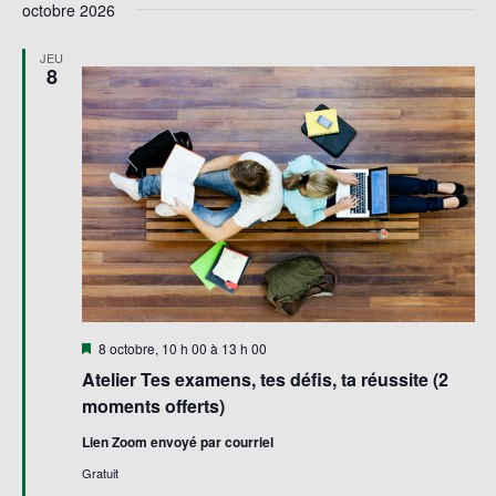
octobre 2026
JEU
8
Mis
8 octobre, 10 h 00
à
13 h 00
en
Atelier Tes examens, tes défis, ta réussite (2
avant
moments offerts)
Lien Zoom envoyé par courriel
Gratuit