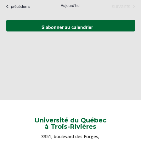
naviga
une
Év
Évènements
Aujourd’hui
suivants
Évènements
précédents
de
date.
vues
Évène
S’abonner au calendrier
Université du Québec
à Trois-Rivières
3351, boulevard des Forges,