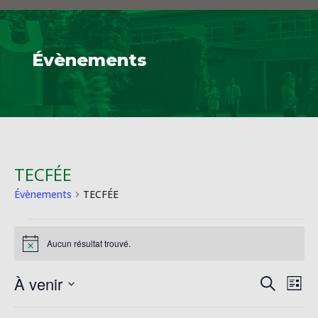
Évènements
TECFÉE
Évènements
TECFÉE
Évènements
Aucun résultat trouvé.
Notice
Reche
Na
À venir
Recherche
Liste
de
et
Sélectionnez
vu