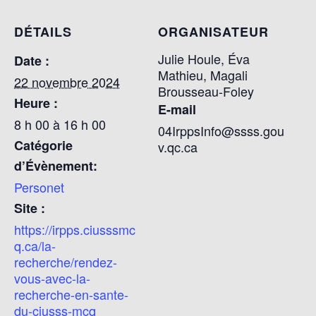
DÉTAILS
ORGANISATEUR
Julie Houle, Éva
Date :
Mathieu, Magali
22 novembre 2024
Brousseau-Foley
Heure :
E-mail
8 h 00 à 16 h 00
04IrppsInfo@ssss.gou
Catégorie
v.qc.ca
d’Évènement:
Personet
Site :
https://irpps.ciusssmc
q.ca/la-
recherche/rendez-
vous-avec-la-
recherche-en-sante-
du-ciusss-mcq