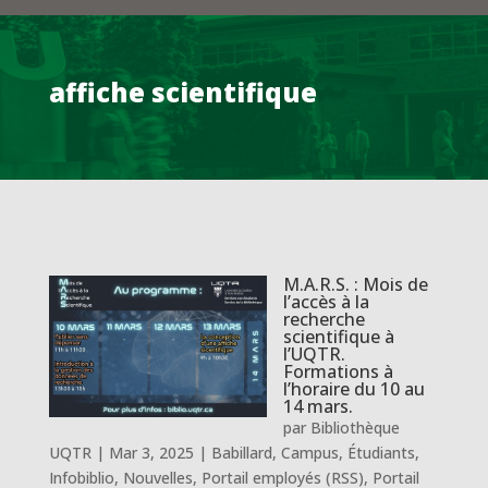
affiche scientifique
M.A.R.S. : Mois de
l’accès à la
recherche
scientifique à
l’UQTR.
Formations à
l’horaire du 10 au
14 mars.
par
Bibliothèque
UQTR
|
Mar 3, 2025
|
Babillard
,
Campus
,
Étudiants
,
Infobiblio
,
Nouvelles
,
Portail employés (RSS)
,
Portail