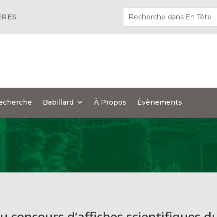
ÈRES
echerche
Babillard
À Propos
Évènements
u concours d’affiches scientifiques d