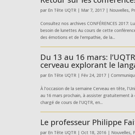
par
En Tête UQTR
|
Mar 7, 2017
|
Nouvelles
,
P
Consultez nos archives CONFÉRENCES 2017: Lundi
besoin de lunettes Au cours de cette conférenc
des émotions et de l’empathie, de la...
Du 13 au 16 mars: l’UQTR
cerveau explorant le lan
par
En Tête UQTR
|
Fév 24, 2017
|
Communiqué
À l’occasion de la semaine Cerveau en tête, l’Un
au 16 mars prochain, à assister gratuitement à
chargé de cours de l’UQTR, en...
Le professeur Philippe F
par
En Tête UQTR
|
Oct 18, 2016
|
Nouvelles
,