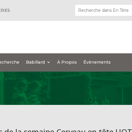
ÈRES
echerche
Babillard
À Propos
Évènements
es de la semaine Cerveau en tête UQ