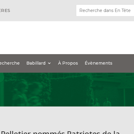
ÈRES
echerche
Babillard
À Propos
Évènements
 Pelletier nommés Patriotes de la