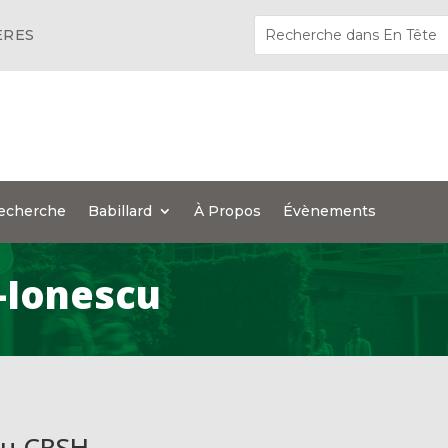
ÈRES
echerche
Babillard
À Propos
Évènements
-Ionescu
du CRSH