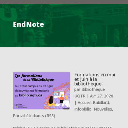
EndNote
Formations en mai
et juin à la
bibliothèque
par
Bibliothèque
UQTR
|
Avr 27, 2026
|
Accueil
,
Babillard
,
Infobiblio
,
Nouvelles
,
Portail étudiants (RSS)