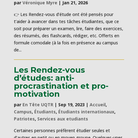
par
Véronique Myre
|
Jan 21, 2026
👉 Les Rendez-vous d’étude ont été pensés pour
t’aider à avancer dans tes tâches étudiantes, que ce
soit pour préparer un examen, lire, faire des exercices,
des résumés, des flashcards, rédiger, etc. Offerts en
formule comodale (à la fois en présence au campus
de...
Les Rendez-vous
d’études: anti-
procrastination et pro-
motivation
par
En Tête UQTR
|
Sep 19, 2023
|
Accueil
,
Campus
,
Étudiants
,
Étudiants internationaux
,
Patriotes
,
Services aux etudiants
Certaines personnes préfèrent étudier seules et
d’autres en petit ou en moyen groupe. Quelques-unes