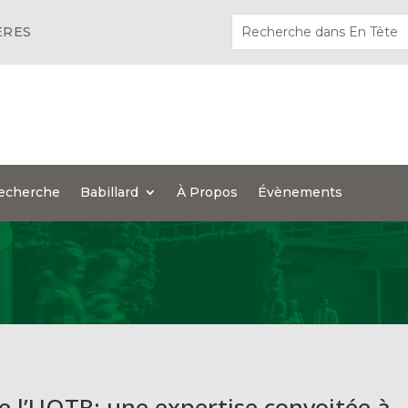
ÈRES
echerche
Babillard
À Propos
Évènements
de l’UQTR: une expertise convoitée à